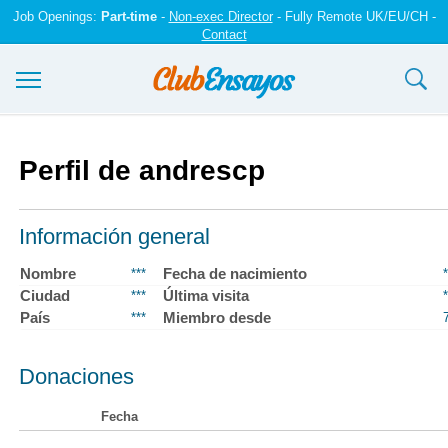
Job Openings:
Part-time
-
Non-exec Director
- Fully Remote UK/EU/CH -
Contact
Ensayos y trabajos
Perfil de andrescp
Registrarse
Iniciar sesión
Información general
Contáctenos
Nombre
Fecha de nacimiento
***
*
Ciudad
Última visita
***
*
País
Miembro desde
***
Donaciones
Fecha