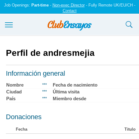
Job Openings:
Part-time
-
Non-exec Director
- Fully Remote UK/EU/CH -
Contact
Ensayos y trabajos
Perfil de andresmejia
Registrarse
Iniciar sesión
Información general
Contáctenos
Nombre
Fecha de nacimiento
***
Ciudad
Última visita
***
País
Miembro desde
***
Donaciones
Fecha
Titulo