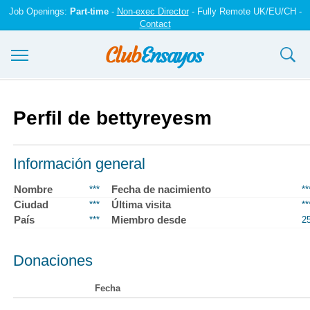
Job Openings:
Part-time
-
Non-exec Director
- Fully Remote UK/EU/CH -
Contact
Ensayos y trabajos
Perfil de bettyreyesm
Registrarse
Iniciar sesión
Información general
Contáctenos
Nombre
Fecha de nacimiento
***
**
Ciudad
Última visita
***
**
País
Miembro desde
***
2
Donaciones
Fecha