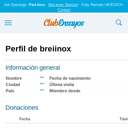
Job Openings:
Part-time
-
Non-exec Director
- Fully Remote UK/EU/CH -
Contact
Ensayos y trabajos
Perfil de breiinox
Registrarse
Iniciar sesión
Información general
Contáctenos
Nombre
Fecha de nacimiento
***
Ciudad
Última visita
***
País
Miembro desde
***
Donaciones
Fecha
Titul