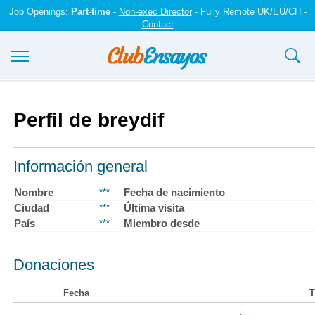
Job Openings:
Part-time
-
Non-exec Director
- Fully Remote UK/EU/CH -
Contact
Ensayos y trabajos
Perfil de breydif
Registrarse
Iniciar sesión
Información general
Contáctenos
Nombre
Fecha de nacimiento
***
Ciudad
Última visita
***
País
Miembro desde
***
Donaciones
Fecha
T