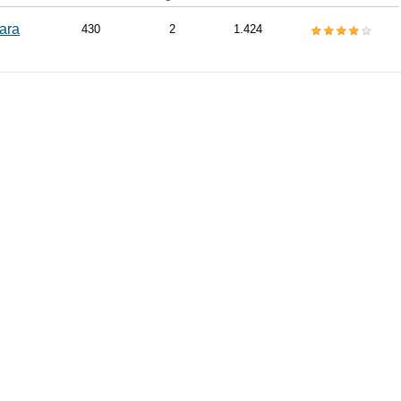
ara
430
2
1.424