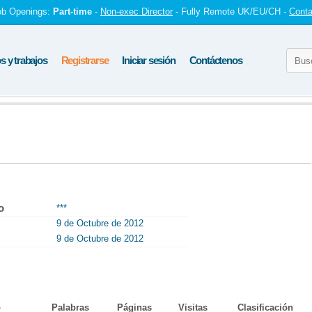
ob Openings:
Part-time
-
Non-exec Director
- Fully Remote UK/EU/CH -
Conta
 y trabajos
Registrarse
Iniciar sesión
Contáctenos
o
***
9 de Octubre de 2012
9 de Octubre de 2012
o
Palabras
Páginas
Visitas
Clasificación