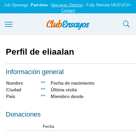
Job Openings:
Part-time
-
Non-exec Director
- Fully Remote UK/EU/CH -
Contact
Ensayos y trabajos
Perfil de eliaalan
Registrarse
Iniciar sesión
Información general
Contáctenos
Nombre
Fecha de nacimiento
***
Ciudad
Última visita
***
País
Miembro desde
***
Donaciones
Fecha