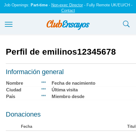
Job Openings:
Part-time
-
Non-exec Director
- Fully Remote UK/EU/CH -
Contact
Ensayos y trabajos
Perfil de emilinos12345678
Registrarse
Iniciar sesión
Información general
Contáctenos
Nombre
Fecha de nacimiento
***
Ciudad
Última visita
***
País
Miembro desde
***
Donaciones
Fecha
Titu