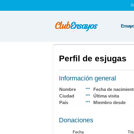
J
Ensayos
Perfil de esjugas
Información general
Nombre
Fecha de nacimien
***
Ciudad
Última visita
***
País
Miembro desde
***
Donaciones
Fecha
Tit