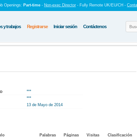
ob Openings:
Part-time
-
Non-exec Director
- Fully Remote UK/EU/CH -
Conta
 y trabajos
Registrarse
Iniciar sesión
Contáctenos
to
***
***
13 de Mayo de 2014
ulo
Palabras
Páginas
Visitas
Clasificación