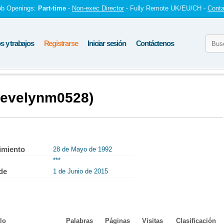
ob Openings:
Part-time
-
Non-exec Director
- Fully Remote UK/EU/CH -
Conta
 y trabajos
Registrarse
Iniciar sesión
Contáctenos
 (evelynm0528)
imiento
28 de Mayo de 1992
***
de
1 de Junio de 2015
lo
Palabras
Páginas
Visitas
Clasificación