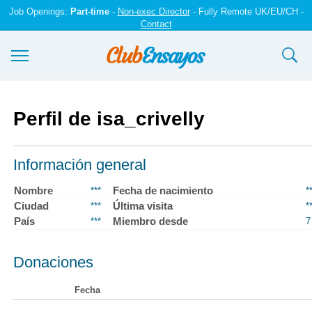
Job Openings:
Part-time
-
Non-exec Director
- Fully Remote UK/EU/CH -
Contact
Ensayos y trabajos
Perfil de isa_crivelly
Registrarse
Iniciar sesión
Información general
Contáctenos
Nombre
Fecha de nacimiento
***
*
Ciudad
Última visita
***
*
País
Miembro desde
***
7
Donaciones
Fecha