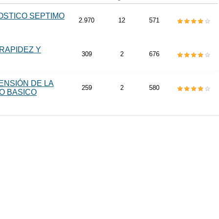
OSTICO SEPTIMO
2.970
12
571
 RAPIDEZ Y
309
2
676
ENSIÓN DE LA
259
2
580
O BASICO