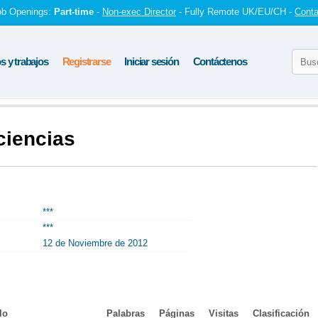
ob Openings:
Part-time
-
Non-exec Director
- Fully Remote UK/EU/CH -
Conta
 y trabajos
Registrarse
Iniciar sesión
Contáctenos
ciencias
***
***
12 de Noviembre de 2012
lo
Palabras
Páginas
Visitas
Clasificación