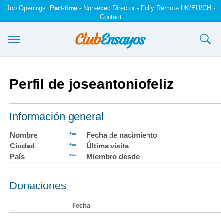
Job Openings:
Part-time
-
Non-exec Director
- Fully Remote UK/EU/CH -
Contact
Ensayos y trabajos
Perfil de joseantoniofeliz
Registrarse
Iniciar sesión
Información general
Contáctenos
Nombre
Fecha de nacimiento
***
Ciudad
Última visita
***
País
Miembro desde
***
Donaciones
Fecha