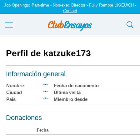
Job Openings:
Part-time
-
Non-exec Director
- Fully Remote UK/EU/CH -
Contact
Ensayos y trabajos
Perfil de katzuke173
Registrarse
Iniciar sesión
Información general
Contáctenos
Nombre
Fecha de nacimiento
***
Ciudad
Última visita
***
País
Miembro desde
***
Donaciones
Fecha