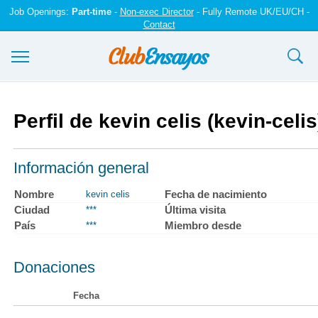
Job Openings:
Part-time
-
Non-exec Director
- Fully Remote UK/EU/CH -
Contact
Ensayos y trabajos
Perfil de kevin celis (kevin-celis
Registrarse
Iniciar sesión
Información general
Contáctenos
Nombre
Fecha de nacimiento
kevin celis
Ciudad
Última visita
***
País
Miembro desde
***
Donaciones
Fecha