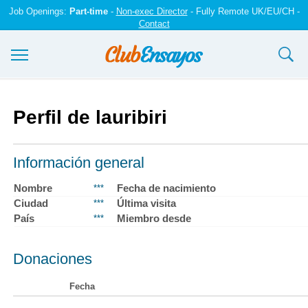
Job Openings:
Part-time
-
Non-exec Director
- Fully Remote UK/EU/CH -
Contact
Ensayos y trabajos
Perfil de lauribiri
Registrarse
Iniciar sesión
Información general
Contáctenos
Nombre
Fecha de nacimiento
***
Ciudad
Última visita
***
País
Miembro desde
***
Donaciones
Fecha