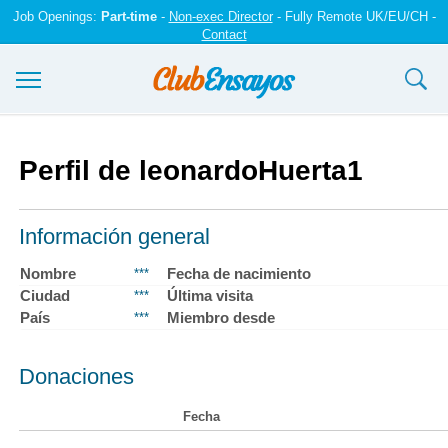
Job Openings:
Part-time
-
Non-exec Director
- Fully Remote UK/EU/CH -
Contact
Ensayos y trabajos
Perfil de leonardoHuerta1
Registrarse
Iniciar sesión
Información general
Contáctenos
Nombre
Fecha de nacimiento
***
Ciudad
Última visita
***
País
Miembro desde
***
Donaciones
Fecha