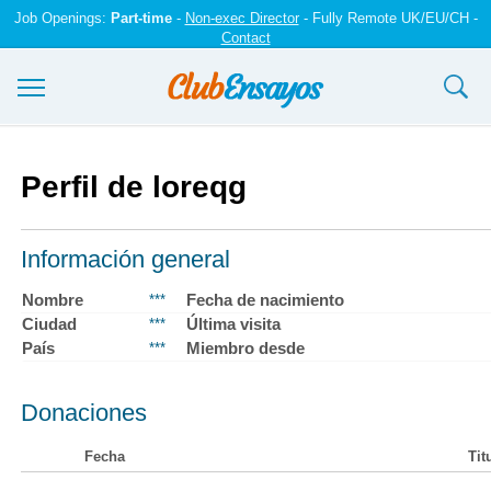
Job Openings:
Part-time
-
Non-exec Director
- Fully Remote UK/EU/CH -
Contact
Ensayos y trabajos
Perfil de loreqg
Registrarse
Iniciar sesión
Información general
Contáctenos
Nombre
Fecha de nacimiento
***
Ciudad
Última visita
***
País
Miembro desde
***
Donaciones
Fecha
Tit