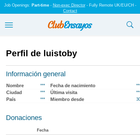
Job Openings:
Part-time
-
Non-exec Director
- Fully Remote UK/EU/CH -
Contact
Ensayos y trabajos
Perfil de luistoby
Registrarse
Iniciar sesión
Información general
Contáctenos
Nombre
Fecha de nacimiento
***
**
Ciudad
Última visita
***
**
País
Miembro desde
***
3
Donaciones
Fecha