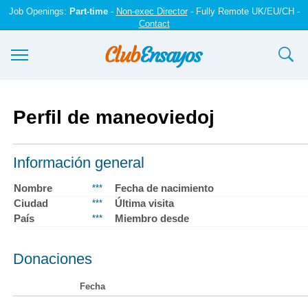
Job Openings:
Part-time
-
Non-exec Director
- Fully Remote UK/EU/CH -
Contact
Ensayos y trabajos
Perfil de maneoviedoj
Registrarse
Iniciar sesión
Información general
Contáctenos
Nombre
Fecha de nacimiento
***
Ciudad
Última visita
***
País
Miembro desde
***
Donaciones
Fecha