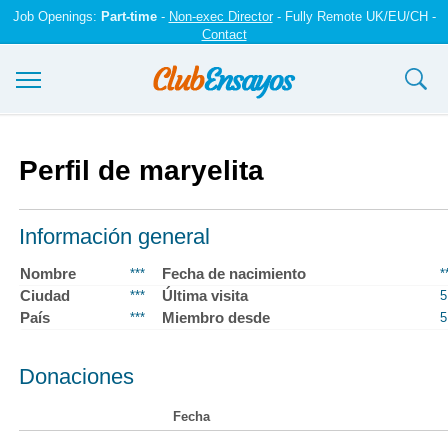
Job Openings:
Part-time
-
Non-exec Director
- Fully Remote UK/EU/CH -
Contact
Ensayos y trabajos
Perfil de maryelita
Registrarse
Iniciar sesión
Información general
Contáctenos
Nombre
Fecha de nacimiento
***
*
Ciudad
Última visita
***
5
País
Miembro desde
***
5
Donaciones
Fecha