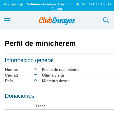
Job Openings:
Part-time
-
Non-exec Director
- Fully Remote UK/EU/CH -
Contact
Ensayos y trabajos
Perfil de minicherem
Registrarse
Iniciar sesión
Información general
Contáctenos
Nombre
Fecha de nacimiento
***
Ciudad
Última visita
***
País
Miembro desde
***
Donaciones
Fecha