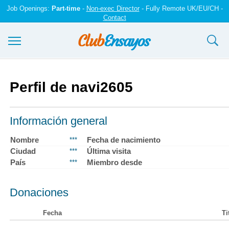
Job Openings:
Part-time
-
Non-exec Director
- Fully Remote UK/EU/CH -
Contact
Ensayos y trabajos
Perfil de navi2605
Registrarse
Iniciar sesión
Información general
Contáctenos
Nombre
Fecha de nacimiento
***
Ciudad
Última visita
***
País
Miembro desde
***
Donaciones
Fecha
Ti