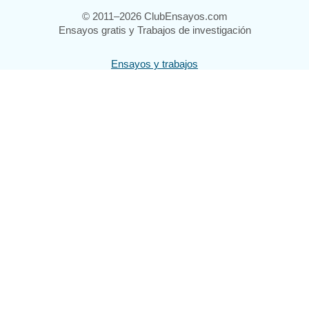
© 2011–2026 ClubEnsayos.com
Ensayos gratis y Trabajos de investigación
Ensayos y trabajos
Registrarse
Iniciar sesión
Ayuda
Contáctenos
Mapa del sitio
Política de privacidad
Términos de servicio