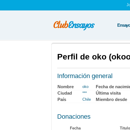
J
Ensayos
Perfil de oko (oko
Información general
Nombre
Fecha de nacimi
oko
Ciudad
Última visita
***
País
Miembro desde
Chile
Donaciones
Fecha
Titul