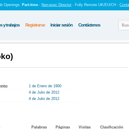
ob Openings:
Part-time
-
Non-exec Director
- Fully Remote UK/EU/CH -
Conta
 y trabajos
Registrarse
Iniciar sesión
Contáctenos
oko)
ento
1 de Enero de 1900
4 de Julio de 2012
4 de Julio de 2012
o
Palabras
Páginas
Visitas
Clasificación