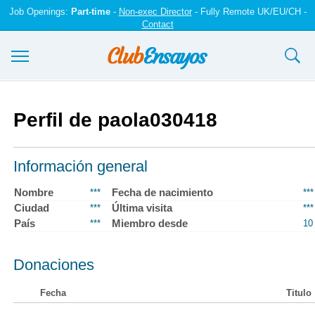
Job Openings:
Part-time
-
Non-exec Director
- Fully Remote UK/EU/CH -
Contact
Ensayos y trabajos
Perfil de paola030418
Registrarse
Iniciar sesión
Información general
Contáctenos
Nombre
Fecha de nacimiento
***
***
Ciudad
Última visita
***
***
País
Miembro desde
***
10
Donaciones
Fecha
Titulo