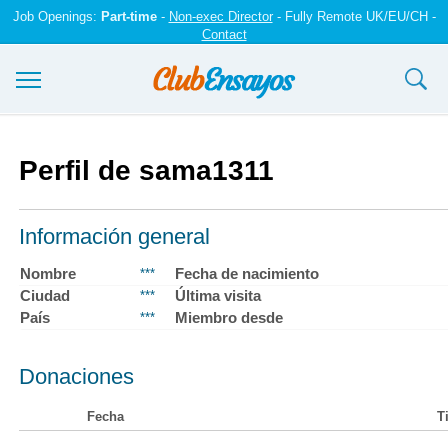
Job Openings:
Part-time
-
Non-exec Director
- Fully Remote UK/EU/CH -
Contact
Ensayos y trabajos
Perfil de sama1311
Registrarse
Iniciar sesión
Información general
Contáctenos
Nombre
Fecha de nacimiento
***
Ciudad
Última visita
***
País
Miembro desde
***
Donaciones
Fecha
T