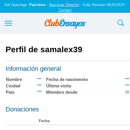
Job Openings:
Part-time
-
Non-exec Director
- Fully Remote UK/EU/CH -
Contact
Ensayos y trabajos
Perfil de samalex39
Registrarse
Iniciar sesión
Información general
Contáctenos
Nombre
Fecha de nacimiento
***
***
Ciudad
Última visita
***
***
País
Miembro desde
***
20
Donaciones
Fecha