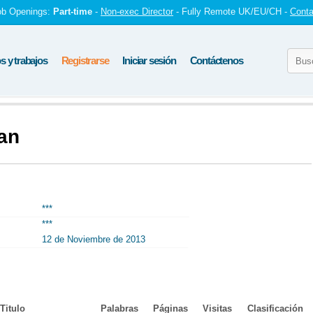
ob Openings:
Part-time
-
Non-exec Director
- Fully Remote UK/EU/CH -
Conta
 y trabajos
Registrarse
Iniciar sesión
Contáctenos
tan
***
***
12 de Noviembre de 2013
Titulo
Palabras
Páginas
Visitas
Clasificación