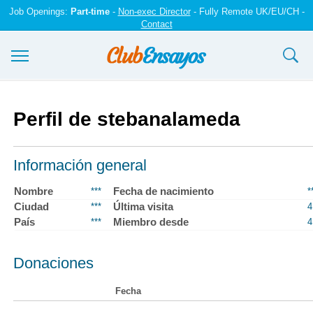
Job Openings:
Part-time
-
Non-exec Director
- Fully Remote UK/EU/CH -
Contact
Ensayos y trabajos
Perfil de stebanalameda
Registrarse
Iniciar sesión
Información general
Contáctenos
Nombre
Fecha de nacimiento
***
*
Ciudad
Última visita
***
4
País
Miembro desde
***
4
Donaciones
Fecha