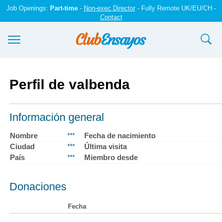
Job Openings:
Part-time
-
Non-exec Director
- Fully Remote UK/EU/CH -
Contact
Ensayos y trabajos
Perfil de valbenda
Registrarse
Iniciar sesión
Información general
Contáctenos
Nombre
Fecha de nacimiento
***
Ciudad
Última visita
***
País
Miembro desde
***
Donaciones
Fecha