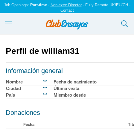
Job Openings:
Part-time
-
Non-exec Director
- Fully Remote UK/EU/CH -
Contact
Ensayos y trabajos
Perfil de william31
Registrarse
Iniciar sesión
Información general
Contáctenos
Nombre
Fecha de nacimiento
***
Ciudad
Última visita
***
País
Miembro desde
***
Donaciones
Fecha
Tit