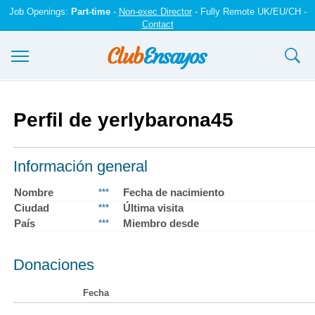
Job Openings:
Part-time
-
Non-exec Director
- Fully Remote UK/EU/CH -
Contact
Ensayos y trabajos
Perfil de yerlybarona45
Registrarse
Iniciar sesión
Información general
Contáctenos
Nombre
Fecha de nacimiento
***
Ciudad
Última visita
***
País
Miembro desde
***
Donaciones
Fecha