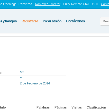
ob Openings:
Part-time
-
Non-exec Director
- Fully Remote UK/EU/CH -
Conta
 y trabajos
Registrarse
Iniciar sesión
Contáctenos
o
***
***
2 de Febrero de 2014
tulo
Palabras
Páginas
Visitas
Clasificación