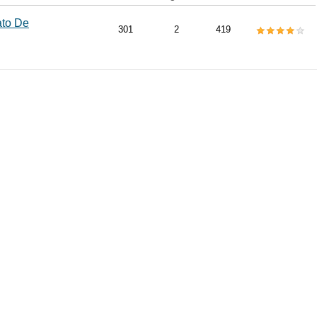
ato De
301
2
419