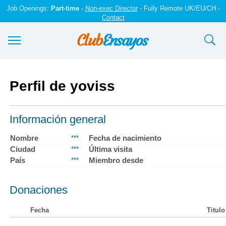
Job Openings:
Part-time
-
Non-exec Director
- Fully Remote UK/EU/CH -
Contact
Ensayos y trabajos
Perfil de yoviss
Registrarse
Iniciar sesión
Información general
Contáctenos
Nombre
Fecha de nacimiento
***
Ciudad
Última visita
***
País
Miembro desde
***
Donaciones
Fecha
Titulo