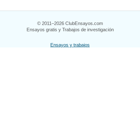
© 2011–2026 ClubEnsayos.com
Ensayos gratis y Trabajos de investigación
Ensayos y trabajos
Registrarse
Iniciar sesión
Ayuda
Contáctenos
Mapa del sitio
Política de privacidad
Términos de servicio