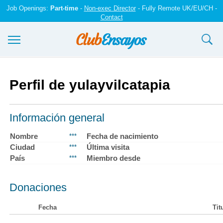
Job Openings:
Part-time
-
Non-exec Director
- Fully Remote UK/EU/CH -
Contact
Ensayos y trabajos
Perfil de yulayvilcatapia
Registrarse
Iniciar sesión
Información general
Contáctenos
Nombre
Fecha de nacimiento
***
Ciudad
Última visita
***
País
Miembro desde
***
Donaciones
Fecha
Tit