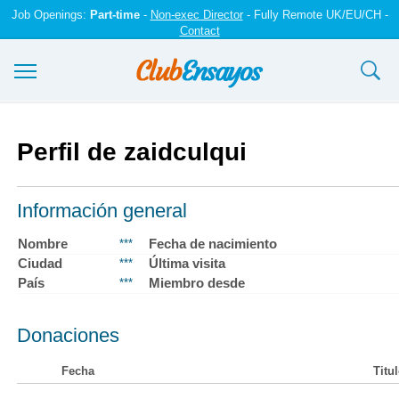
Job Openings:
Part-time
-
Non-exec Director
- Fully Remote UK/EU/CH -
Contact
Ensayos y trabajos
Perfil de zaidculqui
Registrarse
Iniciar sesión
Información general
Contáctenos
Nombre
Fecha de nacimiento
***
Ciudad
Última visita
***
País
Miembro desde
***
Donaciones
Fecha
Titu