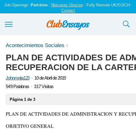
Job Openings:
Part-time
-
Non-exec Director
- Fully Remote UK/EU/CH -
Contact
Ensayos y trabajos
Acontecimientos Sociales
PLAN DE ACTIVIDADES DE AD
Registrarse
RECUPERACION DE LA CARTE
Iniciar sesión
Johnmejia123
10 de Abril de 2019
Contáctenos
549 Palabras
317 Visitas
Página 1 de 3
PLAN DE ACTIVIDADES DE ADMINISTRACION Y RECUP
OBJETIVO GENERAL