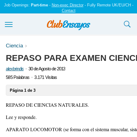
Job Openings:
Part-time
-
Non-exec Director
- Fully Remote UK/EU/CH -
Contact
Ensayos y trabajos
Ciencia
REPASO PARA EXAMEN CIENC
Registrarse
alexbrindis
30 de Agosto de 2013
Iniciar sesión
585 Palabras
3.171 Visitas
Contáctenos
Página 1 de 3
REPASO DE CIENCIAS NATURALES.
Lee y responde.
APARATO LOCOMOTOR (se forma con el sistema muscular, sistem