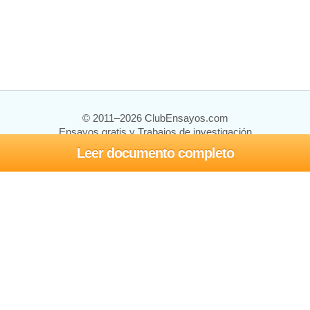
© 2011–2026 ClubEnsayos.com
Ensayos gratis y Trabajos de investigación
Leer documento completo
Ensayos y trabajos
Registrarse
Iniciar sesión
Ayuda
Contáctenos
Mapa del sitio