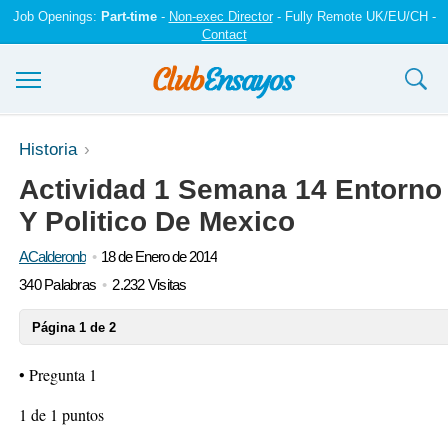
Job Openings:
Part-time
-
Non-exec Director
- Fully Remote UK/EU/CH -
Contact
Ensayos y trabajos
Historia
Actividad 1 Semana 14 Entorno
Registrarse
Y Politico De Mexico
Iniciar sesión
ACalderonb
18 de Enero de 2014
Contáctenos
340 Palabras
2.232 Visitas
Página 1 de 2
• Pregunta 1
1 de 1 puntos