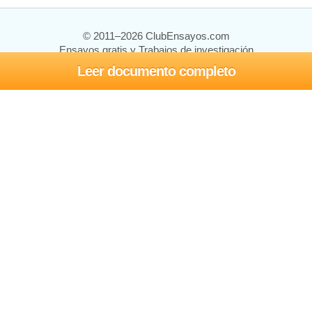
© 2011–2026 ClubEnsayos.com
Ensayos gratis y Trabajos de investigación
Leer documento completo
Ensayos y trabajos
Registrarse
Iniciar sesión
Ayuda
Contáctenos
Mapa del sitio
Política de privacidad
Términos de servicio