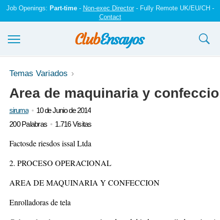
Job Openings:
Part-time
-
Non-exec Director
- Fully Remote UK/EU/CH -
Contact
Ensayos y trabajos
Temas Variados
Area de maquinaria y confecci
Registrarse
siruma
10 de Junio de 2014
Iniciar sesión
200 Palabras
1.716 Visitas
Contáctenos
Factosde riesdos issal Ltda
2. PROCESO OPERACIONAL
AREA DE MAQUINARIA Y CONFECCION
Enrolladoras de tela