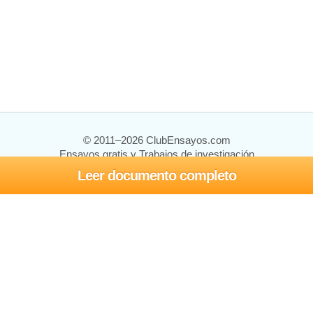
© 2011–2026 ClubEnsayos.com
Ensayos gratis y Trabajos de investigación
Leer documento completo
Ensayos y trabajos
Registrarse
Iniciar sesión
Ayuda
Contáctenos