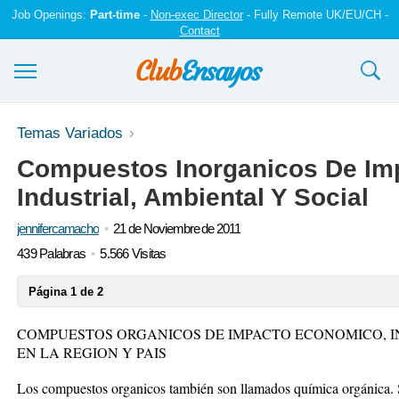
Job Openings:
Part-time
-
Non-exec Director
- Fully Remote UK/EU/CH -
Contact
Ensayos y trabajos
Temas Variados
Compuestos Inorganicos De Im
Registrarse
Industrial, Ambiental Y Social
Iniciar sesión
jennifercamacho
21 de Noviembre de 2011
Contáctenos
439 Palabras
5.566 Visitas
Página 1 de 2
COMPUESTOS ORGANICOS DE IMPACTO ECONOMICO, I
EN LA REGION Y PAIS
Los compuestos organicos también son llamados química orgánica. 