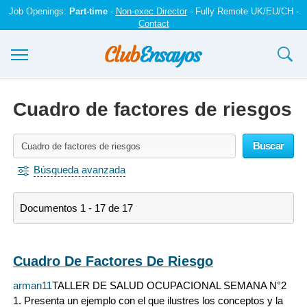
Job Openings:
Part-time
-
Non-exec Director
- Fully Remote UK/EU/CH -
Contact
Ensayos y trabajos
Cuadro de factores de riesgos
Registrarse
Buscar
Iniciar sesión
Búsqueda avanzada
Contáctenos
Documentos 1 - 17 de 17
Cuadro De Factores De Riesgo
arman11
TALLER DE SALUD OCUPACIONAL SEMANA N°2
1. Presenta un ejemplo con el que ilustres los conceptos y la