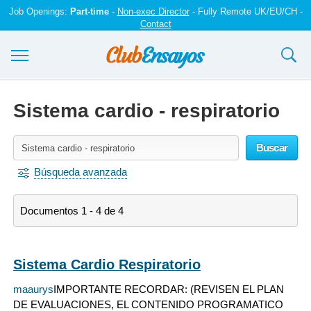
Job Openings:
Part-time
-
Non-exec Director
- Fully Remote UK/EU/CH -
Contact
Ensayos y trabajos
Sistema cardio - respiratorio
Registrarse
Buscar
Iniciar sesión
Búsqueda avanzada
Contáctenos
Documentos 1 - 4 de 4
Sistema Cardio Respiratorio
maaurys
IMPORTANTE RECORDAR: (REVISEN EL PLAN
DE EVALUACIONES, EL CONTENIDO PROGRAMATICO