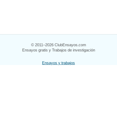
© 2011–2026 ClubEnsayos.com
Ensayos gratis y Trabajos de investigación
Ensayos y trabajos
Registrarse
Iniciar sesión
Ayuda
Contáctenos
Mapa del sitio