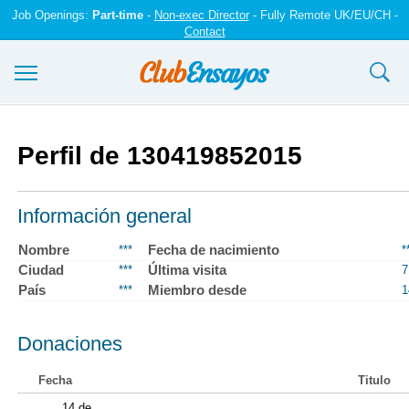
Job Openings:
Part-time
-
Non-exec Director
- Fully Remote UK/EU/CH -
Contact
Ensayos y trabajos
Perfil de 130419852015
Registrarse
Iniciar sesión
Información general
Contáctenos
Nombre
Fecha de nacimiento
***
*
Ciudad
Última visita
***
7
País
Miembro desde
***
1
Donaciones
Fecha
Titulo
14 de