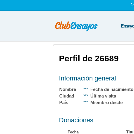
J
Ensayos
Perfil de 26689
Información general
Nombre
Fecha de nacimiento
***
Ciudad
Última visita
***
País
Miembro desde
***
Donaciones
Fecha
Titu