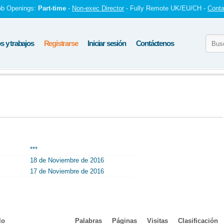
ob Openings:
Part-time
-
Non-exec Director
- Fully Remote UK/EU/CH -
Conta
 y trabajos
Registrarse
Iniciar sesión
Contáctenos
***
18 de Noviembre de 2016
17 de Noviembre de 2016
lo
Palabras
Páginas
Visitas
Clasificación