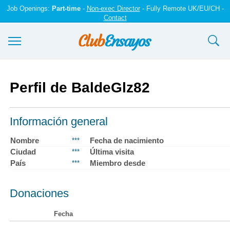
Job Openings:
Part-time
-
Non-exec Director
- Fully Remote UK/EU/CH -
Contact
Ensayos y trabajos
Perfil de BaldeGlz82
Registrarse
Iniciar sesión
Información general
Contáctenos
Nombre
Fecha de nacimiento
***
Ciudad
Última visita
***
País
Miembro desde
***
Donaciones
Fecha