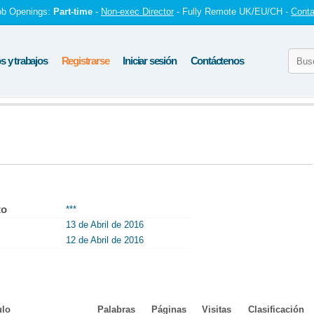
ob Openings:
Part-time
-
Non-exec Director
- Fully Remote UK/EU/CH -
Conta
 y trabajos
Registrarse
Iniciar sesión
Contáctenos
to
***
13 de Abril de 2016
12 de Abril de 2016
ulo
Palabras
Páginas
Visitas
Clasificación