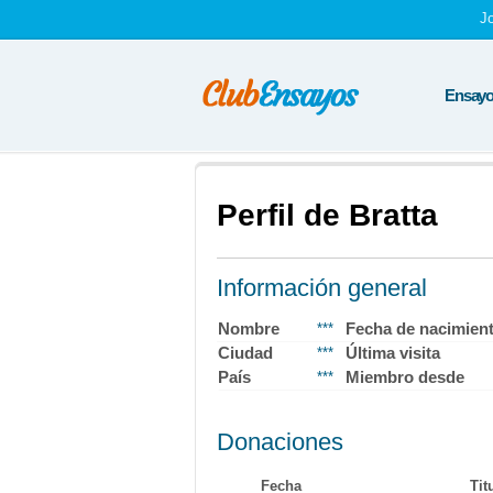
J
Ensayos
Perfil de Bratta
Información general
Nombre
Fecha de nacimien
***
Ciudad
Última visita
***
País
Miembro desde
***
Donaciones
Fecha
Tit