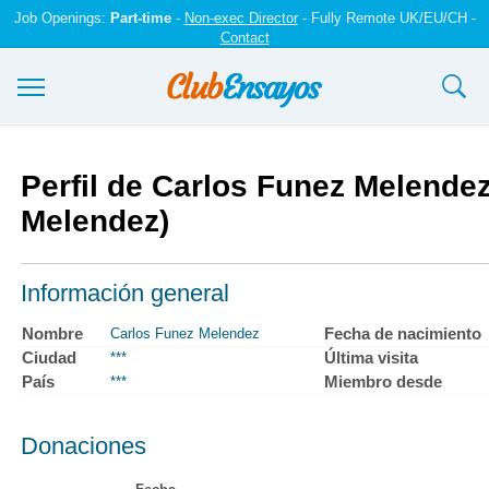
Job Openings:
Part-time
-
Non-exec Director
- Fully Remote UK/EU/CH -
Contact
Ensayos y trabajos
Perfil de Carlos Funez Melendez
Registrarse
Melendez)
Iniciar sesión
Información general
Contáctenos
Nombre
Fecha de nacimiento
Carlos Funez Melendez
Ciudad
Última visita
***
País
Miembro desde
***
Donaciones