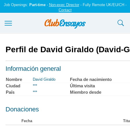
Job Openings:
Part-time
-
Non-exec Director
- Fully Remote UK/EU/CH -
Contact
Ensayos y trabajos
Perfil de David Giraldo (David-G
Registrarse
Iniciar sesión
Información general
Contáctenos
Nombre
Fecha de nacimiento
David Giraldo
Ciudad
Última visita
***
País
Miembro desde
***
Donaciones
Fecha
Titu