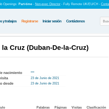
ob Openings:
Part-time
-
Non-exec Director
- Fully Remote UK/EU/CH -
Conta
 y trabajos
Registrarse
Iniciar sesión
Contáctenos
 la Cruz (Duban-De-la-Cruz)
de nacimiento
***
isita
23 de Junio de 2021
o desde
23 de Junio de 2021
tulo
Palabras
Páginas
Visitas
Clasificación