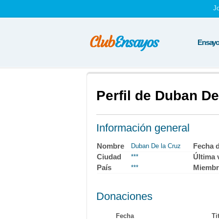
J
Ensayos
Perfil de Duban De
Información general
Nombre
Fecha 
Duban De la Cruz
Ciudad
Última v
***
País
Miembr
***
Donaciones
Fecha
Ti