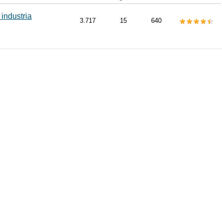
 industria
3.717
15
640